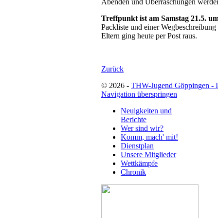
Abenden und Überraschungen werden 
Treffpunkt ist am Samstag 21.5. u
Packliste und einer Wegbeschreibung
Eltern ging heute per Post raus.
Zurück
© 2026 -
THW-Jugend Göppingen - 
Navigation überspringen
Neuigkeiten und
Berichte
Wer sind wir?
Komm, mach' mit!
Dienstplan
Unsere Mitglieder
Wettkämpfe
Chronik