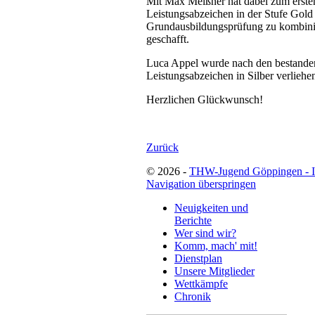
Mit Max Meißner hat dabei zum erste
Leistungsabzeichen in der Stufe Gold
Grundausbildungsprüfung zu kombini
geschafft.
Luca Appel wurde nach den bestanden
Leistungsabzeichen in Silber verliehe
Herzlichen Glückwunsch!
Zurück
© 2026 -
THW-Jugend Göppingen - 
Navigation überspringen
Neuigkeiten und
Berichte
Wer sind wir?
Komm, mach' mit!
Dienstplan
Unsere Mitglieder
Wettkämpfe
Chronik