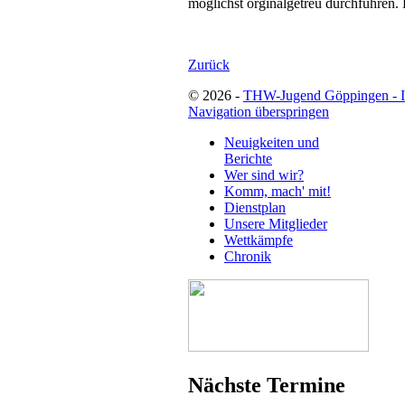
möglichst orginalgetreu durchführen. H
Zurück
© 2026 -
THW-Jugend Göppingen - 
Navigation überspringen
Neuigkeiten und
Berichte
Wer sind wir?
Komm, mach' mit!
Dienstplan
Unsere Mitglieder
Wettkämpfe
Chronik
Nächste Termine