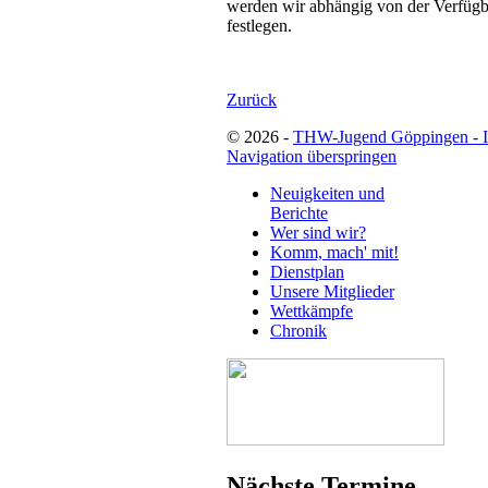
werden wir abhängig von der Verfüg
festlegen.
Zurück
© 2026 -
THW-Jugend Göppingen - 
Navigation überspringen
Neuigkeiten und
Berichte
Wer sind wir?
Komm, mach' mit!
Dienstplan
Unsere Mitglieder
Wettkämpfe
Chronik
Nächste Termine