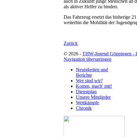
auch in Zukunft junge Menschen an d
als aktiver Helfer zu binden.
Das Fahrzeug ersetzt das bisherige 21
weiterhin die Mobilität der Jugendgru
Zurück
© 2026 -
THW-Jugend Göppingen - 
Navigation überspringen
Neuigkeiten und
Berichte
Wer sind wir?
Komm, mach' mit!
Dienstplan
Unsere Mitglieder
Wettkämpfe
Chronik