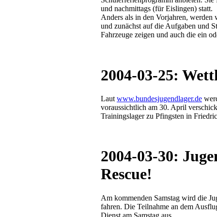
und nachmittags (für Eislingen) statt.
Anders als in den Vorjahren, werden 
und zunächst auf die Aufgaben und S
Fahrzeuge zeigen und auch die ein od
2004-03-25: Wet
Laut
www.bundesjugendlager.de
werd
voraussichtlich am 30. April verschi
Trainingslager zu Pfingsten in Friedri
2004-03-30: Juge
Rescue!
Am kommenden Samstag wird die Jug
fahren. Die Teilnahme an dem Ausflug i
Dienst am Samstag aus.