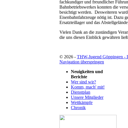
fachkundiger und freundlicher Führun
Bahnbetriebswerkes konnten die vers
besichtigt werden.
Desweiteren wurde 
Eisenbahnfahrzeuge nötig ist. Dazu g
Ersatzteillager und das Abstellgelände
Vielen Dank an die zuständigen Veran
die uns diesen Einblick gewähren ließ
© 2026 -
THW-Jugend Göppingen - 
Navigation überspringen
Neuigkeiten und
Berichte
Wer sind wir?
Komm, mach' mit!
Dienstplan
Unsere Mitglieder
Wettkämpfe
Chronik