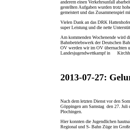
anderem einen Verkehrsunfall abarbei
gestellten Aufgaben wurden trotz hoh
gemeistert und das Zusammenspiel m
Vielen Dank an das DRK Hattenhofen u
super Leistung und die nette Unterstü
Am kommenden Wochenende wird die
Bahnbetriebswerk der Deutschen Bahn
OV werden wir im OV übernachten un
Landesjugendwettkampf in Kirchhe
2013-07-27: Gelu
Nach dem letzten Dienst vor den Som
Göppingen am Samstag
den 27. Juli
Plochingen.
Hier konnten die Jugendlichen hautna
Regional und S- Bahn Züge im Großrau