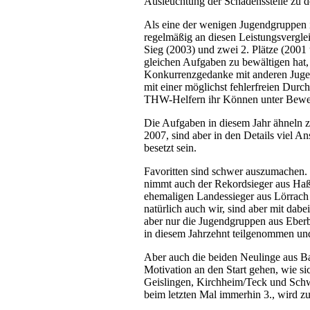
Ausleuchtung der Schadensstelle zu 
Als eine der wenigen Jugendgruppen
regelmäßig an diesen Leistungsverglei
Sieg (2003) und zwei 2. Plätze (2001
gleichen Aufgaben zu bewältigen hat, 
Konkurrenzgedanke mit anderen Jugen
mit einer möglichst fehlerfreien Du
THW-Helfern ihr Können unter Beweis
Die Aufgaben in diesem Jahr ähneln
2007, sind aber in den Details viel An
besetzt sein.
Favoritten sind schwer auszumachen
nimmt auch der Rekordsieger aus Haß
ehemaligen Landessieger aus Lörrac
natürlich auch wir, sind aber mit da
aber nur die Jugendgruppen aus Ebe
in diesem Jahrzehnt teilgenommen und
Aber auch die beiden Neulinge aus B
Motivation an den Start gehen, wie s
Geislingen, Kirchheim/Teck und Sc
beim letzten Mal immerhin 3., wird zu